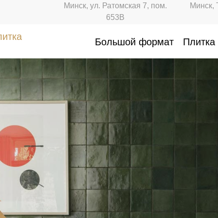
Минск, ул. Ратомская 7, пом.
Минск, 
653В
литка
Большой формат
Плитка