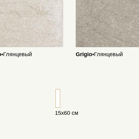
o
•Глянцевый
Grigio
•Глянцевый
15х60 см