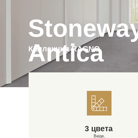
Stonewa
Antica
Коллекция RAGNO
3 цвета
Beige,