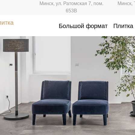
Минск, ул. Ратомская 7, пом.
Минск, 
653В
литка
Большой формат
Плитка