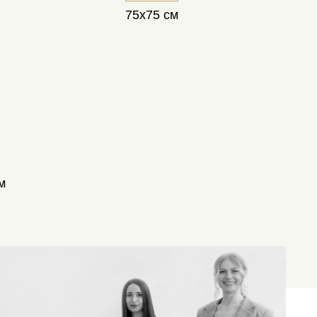
75х75 см
м