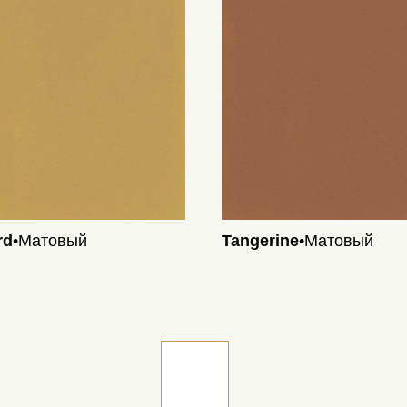
rd
•Матовый
Tangerine
•Матовый