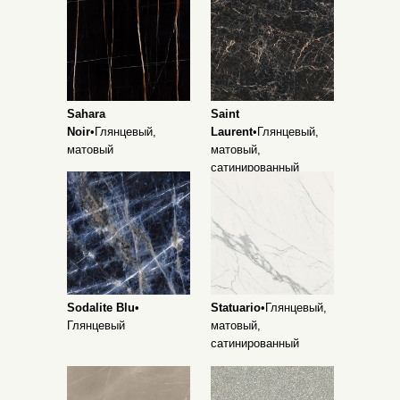
Sahara
Saint
Noir
•Глянцевый,
Laurent
•Глянцевый,
матовый
матовый,
сатинированный
Sodalite Blu
•
Statuario
•Глянцевый,
Глянцевый
матовый,
сатинированный