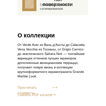
поверхности
Глянецевая, матовая,
сатинированная
О коллекции
От Verde Aver из Валь-д'Аосты до Calacatta
Vena Vecchia из Тосканы, от Grigio Carnico
до экзотического Sahara Noir — тончайшие
вариации оттенков лучших мраморов,
дополненные венецианским терраццо,
получают новую жизнь в коллекции
крупноформатного керамогранита Grande
Marble Look.
Просчитать
стоимость
Скачать PDF каталог