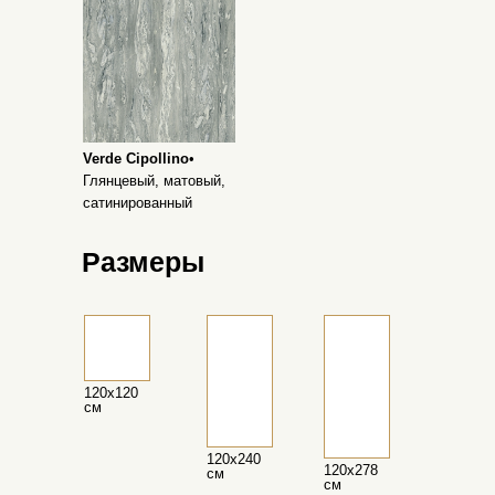
Verde Cipollino
•
Глянцевый, матовый,
сатинированный
Размеры
120х120
см
120х240
120х278
см
см