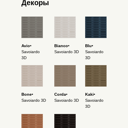
Декоры
Avio
•
Bianco
•
Blu
•
Savoiardo
Savoiardo 3D
Savoiardo
3D
3D
Bone
•
Corda
•
Kaki
•
Savoiardo 3D
Savoiardo 3D
Savoiardo
3D